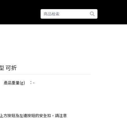
型 可折
產品重量(g) ：-
上方按鈕及左邊按鈕的安全扣，請注意