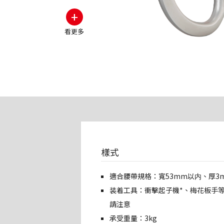
+
看更多
樣式
適合腰帶規格：寬53mm以内、厚3
装着工具：衝擊起子機*、梅花板手等
請注意
承受重量：3kg