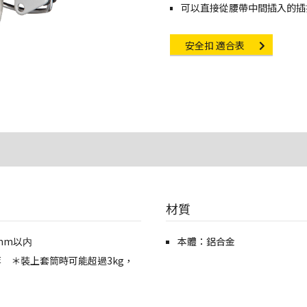
可以直接從腰帶中間插入的插
Other link
安全扣 適合表
材質
mm以内
本體：鋁合金
 ＊裝上套筒時可能超過3kg，