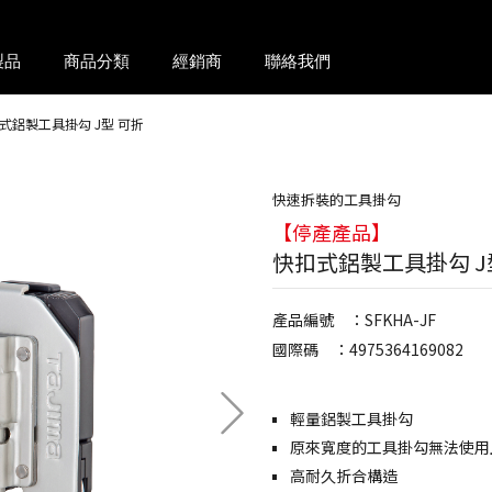
製品
商品分類
經銷商
聯絡我們
式鋁製工具掛勾 J型 可折
快速拆裝的工具掛勾
【停產產品】
快扣式鋁製工具掛勾 J
產品編號 ：SFKHA-JF
國際碼 ：4975364169082
輕量鋁製工具掛勾
原來寬度的工具掛勾無法使用
高耐久折合構造