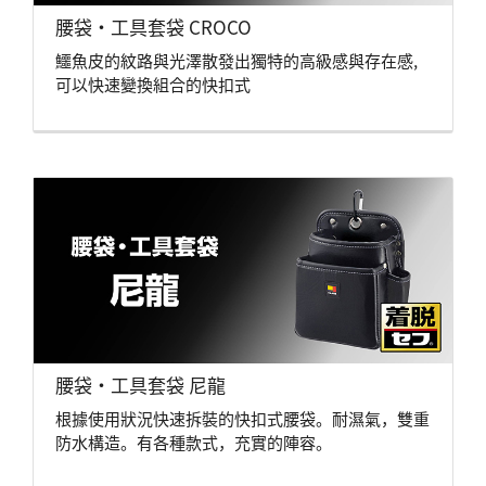
腰袋・工具套袋 CROCO
鱷魚皮的紋路與光澤散發出獨特的高級感與存在感,
可以快速變換組合的快扣式
腰袋・工具套袋 尼龍
根據使用狀況快速拆裝的快扣式腰袋。耐濕氣，雙重
防水構造。有各種款式，充實的陣容。