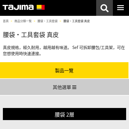
首頁
商品分類一覧
腰袋・工具套袋
腰袋・工具套袋 真皮
腰袋・工具套袋 真皮
真皮規格，經久耐用，越用越有味道。 Sef 可拆卸腰包/工具架，可在
您想使用時快速連接。
製品一覽
其他選單
腰袋 2層