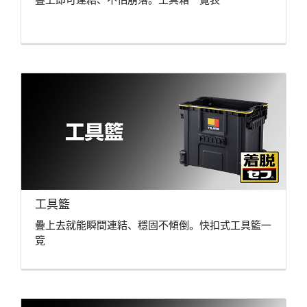
工具籃
疊上去就能瞬間連結、穩固不傾倒。快扣式工具籃一
覽