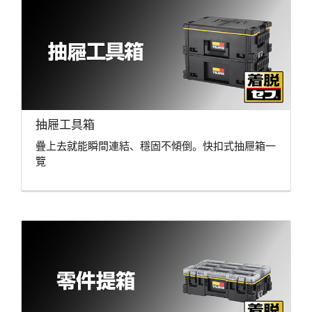
抽屜工具箱
疊上去就能瞬間連結、穩固不傾倒。快扣式抽屜箱一
覽