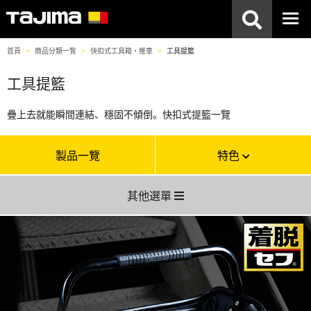
首頁
商品分類一覧
快扣式工具箱・推車
工具提籃
工具提籃
疊上去就能瞬間連結、穩固不傾倒。快扣式提籃一覽
製品一覽
特色
其他選單