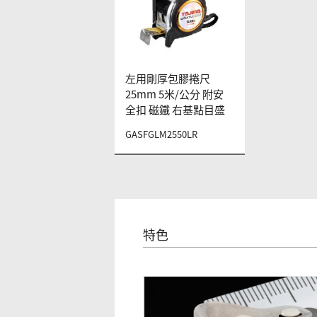
左用剛厚包膠捲尺
25mm 5米/公分 附安
全扣 磁鐵 右基點目盛
GASFGLM2550LR
特色