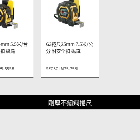
mm 5.5米/台
G3捲尺25mm 7.5米/公
扣 磁鐵
分 附安全扣 磁鐵
5-55SBL
SFG3GLM25-75BL
剛厚不鏽鋼捲尺