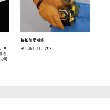
快扣防墜機能
尺、自
單手即可扣上、取下
鋼捲
吸力可