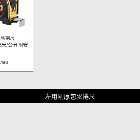
包膠捲尺
.5米/公分 附安
鐵
75BL
左用剛厚包膠捲尺