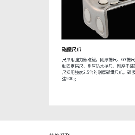
磁鐵尺爪
尺爪附強力釹磁鐵。剛厚捲尺、G7捲
動固定捲尺、剛厚防水捲尺、剛厚不鏽
尺採用強度2.5倍的剛厚磁鐵尺爪。磁
達900g