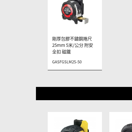
剛厚包膠不鏽鋼捲尺
25mm 5米/公分 附安
全扣 磁鐵
GASFGSLM25-50