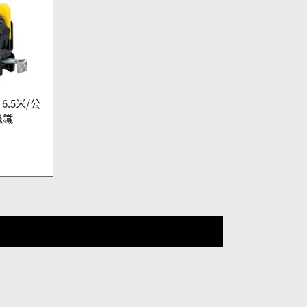
6.5米/公
磁鐵