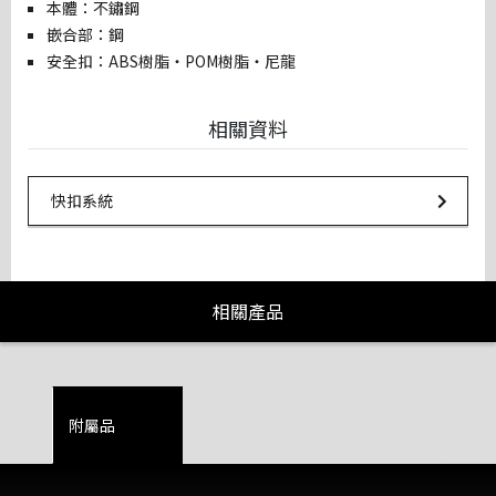
本體：不鏽鋼
嵌合部：鋼
安全扣：ABS樹脂・POM樹脂・尼龍
相關資料
Url Link
快扣系統
相關產品
附屬品