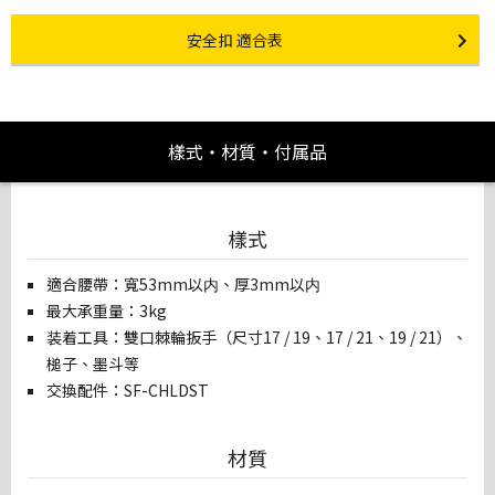
Other link
安全扣 適合表
樣式・材質・付属品
樣式
適合腰帶：寬53mm以内、厚3mm以内
最大承重量：3kg
装着工具：雙口棘輪扳手（尺寸17 / 19、17 / 21、19 / 21）、
槌子、墨斗等
交換配件：SF-CHLDST
材質