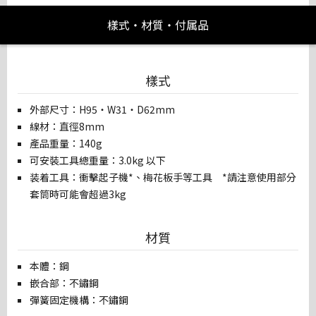
樣式・材質・付属品
樣式
外部尺寸：H95・W31・D62mm
線材：直徑8mm
產品重量：140g
可安裝工具總重量：3.0kg 以下
装着工具：衝擊起子機*、梅花板手等工具 *請注意使用部分
套筒時可能會超過3kg
材質
本體：鋼
嵌合部：不鏽鋼
彈簧固定機構：不鏽鋼