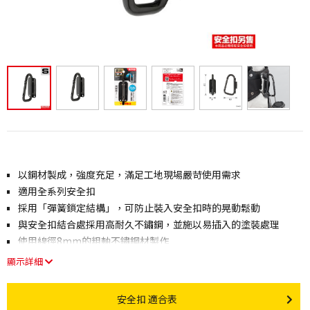
以鋼材製成，強度充足，滿足工地現場嚴苛使用需求
適用全系列安全扣
採用「彈簧鎖定結構」，可防止裝入安全扣時的晃動鬆動
與安全扣結合處採用高耐久不鏽鋼，並施以易插入的塗裝處理
使用線徑8mm的粗軸不鏽鋼材製作
顯示詳細
Other link
安全扣 適合表