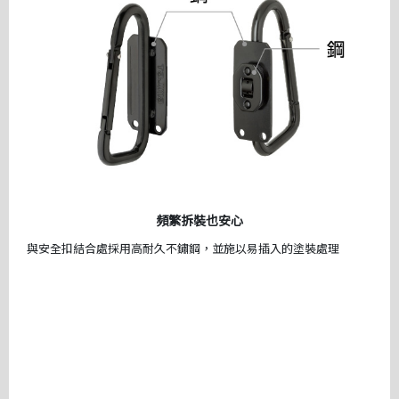
頻繁拆裝也安心
與安全扣結合處採用高耐久不鏽鋼，並施以易插入的塗裝處理