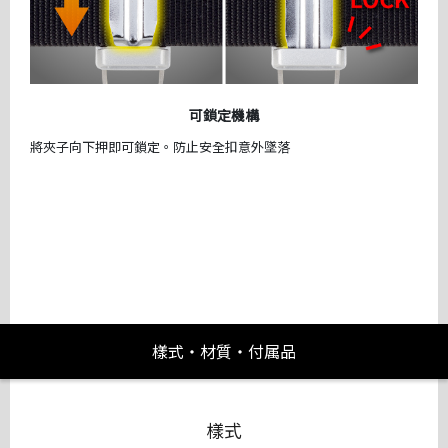
可鎖定機構
將夾子向下押即可鎖定。防止安全扣意外墜落
樣式・材質・付属品
樣式