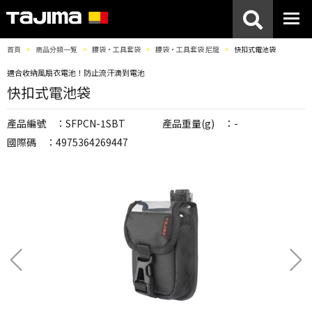
首頁
商品分類一覧
腰袋・工具套袋
腰袋・工具套袋 尼龍
快扣式電池袋
適合收納風扇衣電池！防止流汗滴到電池
快扣式電池袋
產品編號 ：SFPCN-1SBT
產品重量(g) ：-
國際碼 ：4975364269447