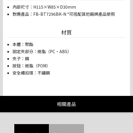
內部尺寸：H115×W85×D30mm
對應產品：FB-BT7296BK-N *可搭配其他廠牌產品使用
材質
本體：聚酯
固定夾部分：樹脂（PC・ABS）
夾子：鋼
按鈕：樹脂（POM）
安全繩扣環：不鏽鋼
相關產品