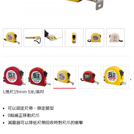
L捲尺19mm 5米/英吋
可以固定尺帶、鎖定類型
0點補正移動尺爪
減震器可以降低尺帶回收時對尺爪的衝擊