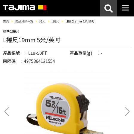
首頁
商品分類一覧
捲尺
L捲尺
L捲尺19mm 5米/英吋
標準型捲尺
L捲尺19mm 5米/英吋
產品編號 ：L19-50FT
產品重量(g) ：-
國際碼 ：4975364121554