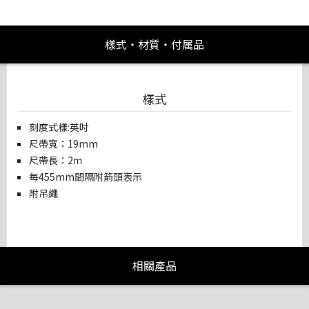
樣式・材質・付属品
樣式
刻度式樣:英吋
尺帶寬：19mm
尺帶長：2ｍ
每455mm間隔附箭頭表示
附吊繩
相關產品