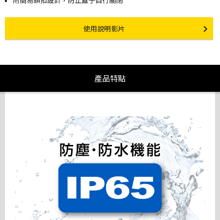
附簡易鎖扣設計，防止蓋子自行關閉
Instruction video
使用說明影片
產品特點