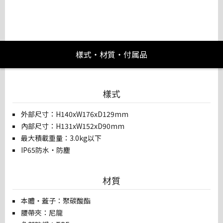
樣式・材質・付属品
樣式
外部尺寸：H140xW176xD129mm
內部尺寸：H131xW152xD90mm
最大積載重量：3.0kg以下
IP65防水・防塵
材質
本體・蓋子：聚碳酸酯
腰帶夾：尼龍