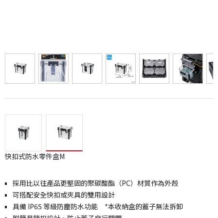
快扣式防水零件盒M
採用比以往產品更堅固的聚碳酸酯（PC）材質作為外殼
可搭配安全快扣或夾具的雙用設計
具備 IP65 等級防塵防水功能 *本收納盒的蓋子無法拆卸