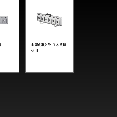
連
金屬6連安全扣 木質建
材用