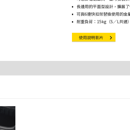
長邊用的平面型設計，擴展了
可與6連快扣架替換使用的金
耐重負荷：15kg（S／L共通
Instruction video
使用說明影片
與圖像