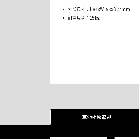
外部尺寸：H84xW193xD27mm
耐重負荷：15kg
其他相關產品