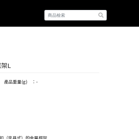
架L
產品重量(g) ：-
扣（夾具式）的金屬框架