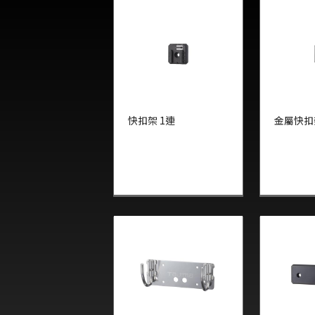
快扣架 1連
金屬快扣