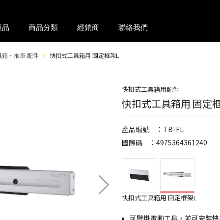
製品
商品分類
經銷商
聯絡我們
具箱・推車 配件
快扣式工具箱用 固定框架L
快扣式工具箱用配件
快扣式工具箱用 固定框
產品編號 ：TB-FL
國際碼 ：4975364361240
快扣式工具箱用 固定框架L
可懸掛電動工具，並可安裝快