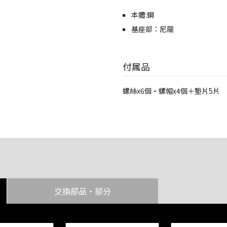
本體:鋼
基座部：尼龍
付属品
螺絲x6個・螺帽x4個＋墊片5片
交換部品・部分