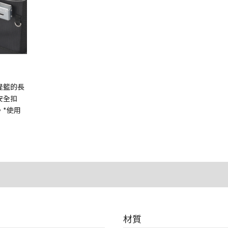
提籃的長
安全扣
。*使用
材質