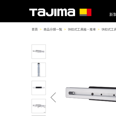
新
首頁
商品分類一覧
快扣式工具箱・推車
快扣式工