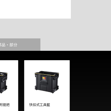
部品・部分
 附提把
快扣式工具籃