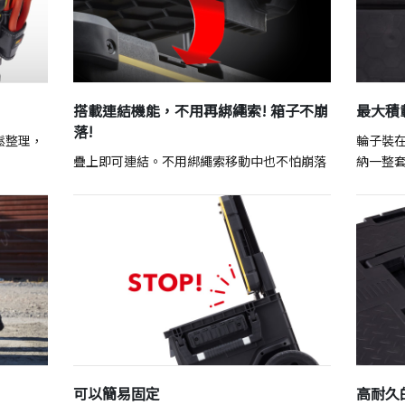
搭載連結機能，不用再綁繩索! 箱子不崩
最大積
落!
鬆整理，
輪子裝
疊上即可連結。不用綁繩索移動中也不怕崩落
納一整
可以簡易固定
高耐久