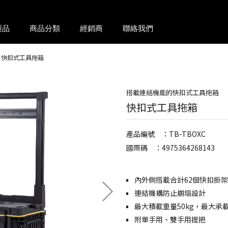
製品
商品分類
經銷商
聯絡我們
快扣式工具拖箱
搭載連結機能的快扣式工具拖箱
快扣式工具拖箱
產品編號 ：TB-TBOXC
國際碼 ：4975364268143
內外側搭載合計62個快扣掛
連結機構防止崩塌設計
最大積載重量50kg，最大承載
附單手用、雙手用提把