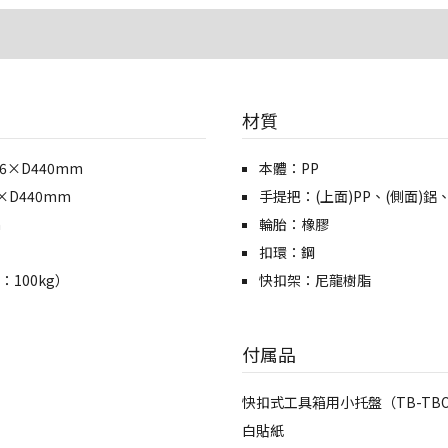
材質
6×D440mm
本體：PP
×D440mm
手提把：(上面)PP、(側面)鋁、
m
輪胎：橡膠
扣環：鋼
100kg）
快扣架：尼龍樹脂
付属品
快扣式工具箱用小托盤（TB-TB
白貼紙