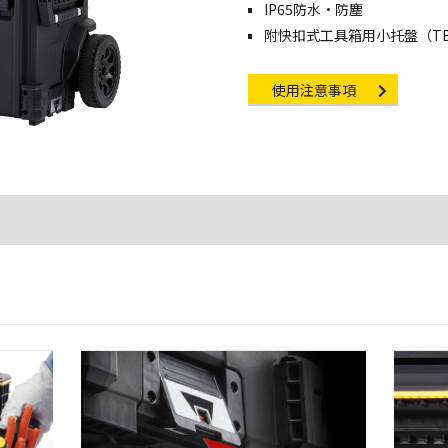
IP65防水·防塵
附快扣式工具箱用小托盤（TB-
Other link
使用注意事項