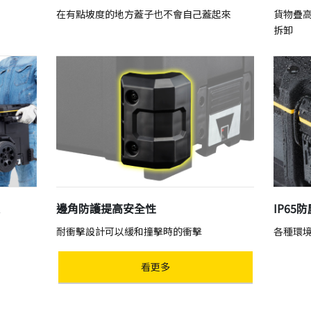
在有點坡度的地方蓋子也不會自己蓋起來
貨物疊
拆卸
邊角防護提高安全性
IP65
耐衝擊設計可以緩和撞擊時的衝擊
各種環
看更多