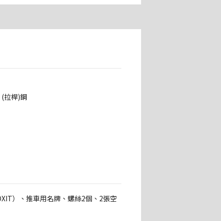
(拉桿)鋼
OXIT）、推車用名牌、螺絲2個、2張空