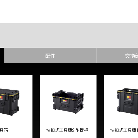
配件
交換
具箱
快扣式工具籃S 附提把
快扣式工具籃