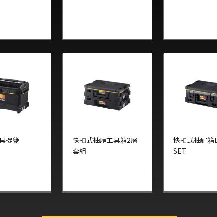
具提籃
快扣式抽屜工具箱2層
快扣式抽屜箱L
套組
SET