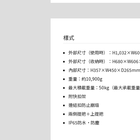
樣式
外部尺寸（使用時）：H1,032×W60
外部尺寸（收納時）：H680×W606
內部尺寸：H357×W450×D265m
重量：約10,900g
最大積載重量：50kg（最大承載重量：
附快扣架
連結扣防止崩塌
兩側提把＋上提把
IP65防水·防塵