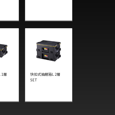
 1層
快扣式抽屜箱L 2層
SET