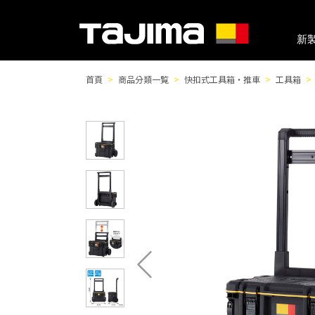
新
首頁
商品分類一覧
快扣式工具箱・推車
工具箱